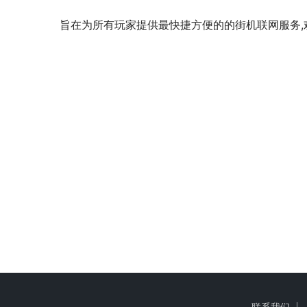
旨在为所有玩家提供最快捷方便的的街机联网服务,
联系我们