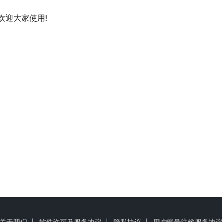
欢迎大家使用!
关于我们
软件许可及服务协议
隐私协议
用户账号注销服务协