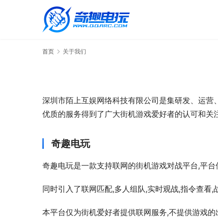
首页
关于我们
深圳市陌上互娱网络科技有限公司是集研发、运营、
优质的服务得到了广大街机游戏爱好者的认可和关注
奇趣电玩
奇趣电玩是一款支持联网的街机游戏对战平台,平台
同时引入了联网匹配,多人组队,实时观战,指令查看,战
本平台仅为街机爱好者提供联网服务,不提供游戏的