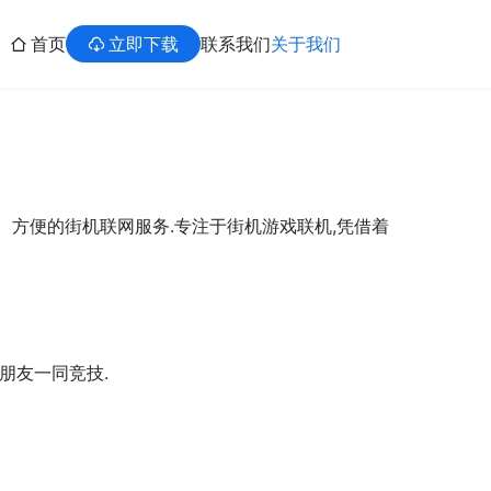
首页
立即下载
联系我们
关于我们
方便的街机联网服务.专注于街机游戏联机,凭借着
朋友一同竞技.